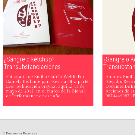
¿Sangre o kétchup?
¿Sangre o K
Transubstanciaciones
Transubstan
Fotografía de Emilio García Wehbi Por
Autores: Emili
Daniela Berlante para Revista Otra parte.
Alejadro Restr
Leer publicación original aquí El 14 de
DocumentA/Esc
mayo de 2017, en el marco de la Bienal
Acciones de es
de Performance de ese año, ...
9874445087 | Fo
©
Documenta Escénicas