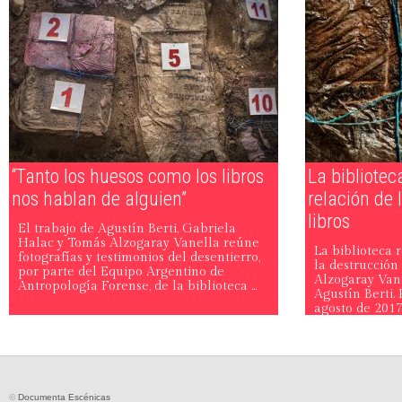
“Tanto los huesos como los libros
La bibliotec
nos hablan de alguien”
relación de 
libros
El trabajo de Agustín Berti, Gabriela
Halac y Tomás Alzogaray Vanella reúne
La biblioteca r
fotografías y testimonios del desentierro,
la destrucción
por parte del Equipo Argentino de
Alzogaray Vane
Antropología Forense, de la biblioteca ...
Agustín Berti.
agosto de 2017 
©
Documenta Escénicas