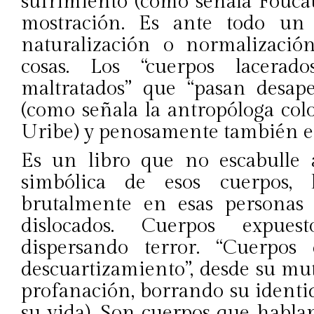
sufrimiento (como señala Fouca
mostración. Es ante todo un 
naturalización o normalizació
cosas. Los “cuerpos lacerado
maltratados” que “pasan desap
(como señala la antropóloga co
Uribe) y penosamente también en
Es un libro que no escabulle 
simbólica de esos cuerpos, l
brutalmente en esas personas de
dislocados. Cuerpos expuest
dispersando terror. “Cuerpo
descuartizamiento”, desde su mut
profanación, borrando su identi
su vida). Son cuerpos que habla