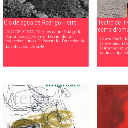
Ojo de agua de Rodrigo Fierro
Teatro de in
como drama
OJO DE AGUA Escritos de un fotógrafo
Autor: Rodrigo Fierro Diseño de la
Laura María M
colección: Lucas Di Pascuale Dirección de
Universidad C
la colección: Demi�
lauramam@ucm.
de investigació