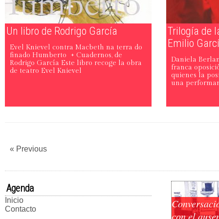
Un libro de Rodrigo García
Trilogía de 
Emilio Garc
Evel Knievel contra Macbeth na terra do
finado Humberto + Cuadernos, de
Daniela Berlan
Rodrigo García Este libro recoge la obra
franca oposició
de teatro Evel Knievel
quienes la posi
una performan
« Previous
Agenda
Inicio
Conversaci
Contacto
con el ause