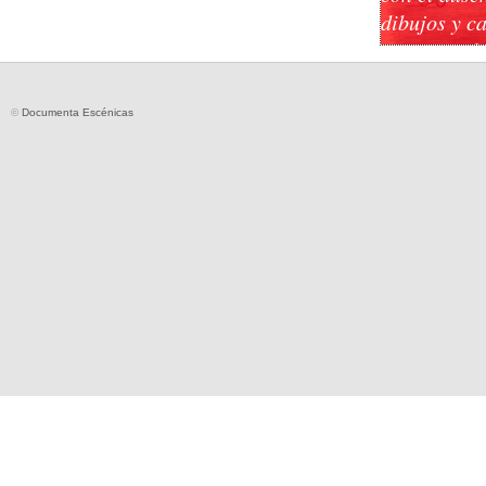
dibujos y c
a Jorge Jul
López
©
Documenta Escénicas