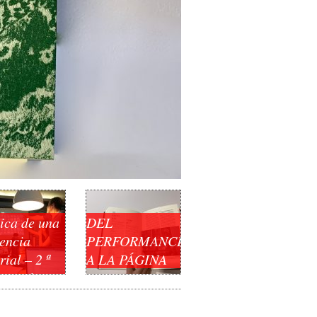
ica de una
DEL
dencia
PERFORMANCE
rial – 2 ª
A LA PÁGINA
: En las
ras