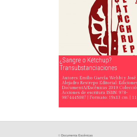
¿Sangre o Kétchup?
Transubstanciaciones
Autores: Emilio García Wehbi y José
Alejadro Restrepo Editorial: Edicione
DocumentA/Escénicas 2019 Colecció
Acciones de escritura ISBN: 978-
9874445087 | Formato: 19x13 cm. | 112 
©
Documenta Escénicas