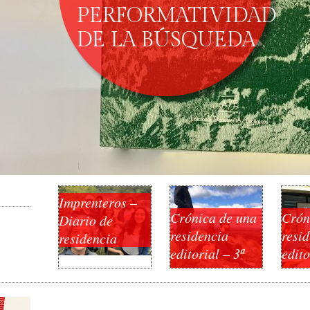
PERFORMATIVIDAD
DE LA BÚSQUEDA
Imprenteros –
Crónica de una
Crón
Diario de
residencia
resi
residencia
editorial – 3ª
edito
parte:
parte
Descenso.
altu