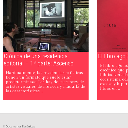
Crónica de una residencia
El libro ago
editorial – 1ª parte: Ascenso
El libro agota
escénico que p
Habitualmente, las residencias artísticas
bibliodiversida
tienen un formato que suele estar
ecosistema edi
predeterminado. Las hay de escritores, de
exceso y híper
artistas visuales, de músicos, y más allá de
libros en ...
las características ...
©
Documenta Escénicas