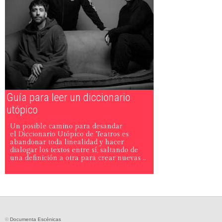
Guía para leer un diccionario
utópico
Un posible camino para desandar
el Diccionario Utópico de Teatros es
abandonar toda linealidad y hacer
dialogar los textos entre sí, saltando de
una definición a otra para crear nuevas ...
©
Documenta Escénicas