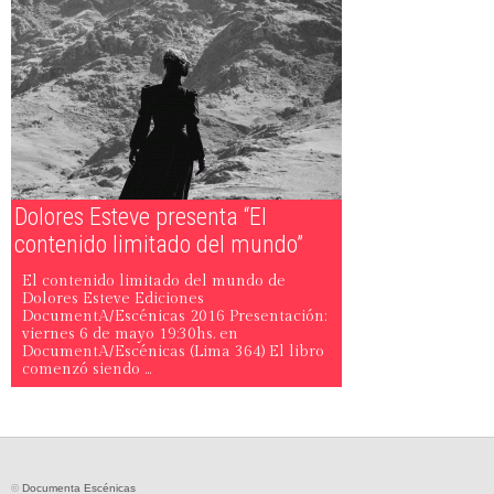
Dolores Esteve presenta “El
contenido limitado del mundo”
El contenido limitado del mundo de
Dolores Esteve Ediciones
DocumentA/Escénicas 2016 Presentación:
viernes 6 de mayo 19:30hs. en
DocumentA/Escénicas (Lima 364) El libro
comenzó siendo ...
©
Documenta Escénicas